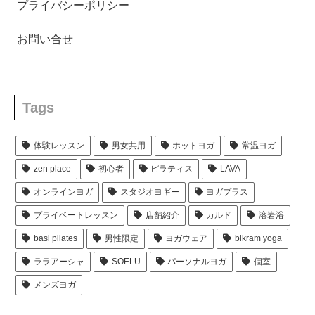
プライバシーポリシー
お問い合せ
Tags
体験レッスン
男女共用
ホットヨガ
常温ヨガ
zen place
初心者
ピラティス
LAVA
オンラインヨガ
スタジオヨギー
ヨガプラス
プライベートレッスン
店舗紹介
カルド
溶岩浴
basi pilates
男性限定
ヨガウェア
bikram yoga
ララアーシャ
SOELU
パーソナルヨガ
個室
メンズヨガ