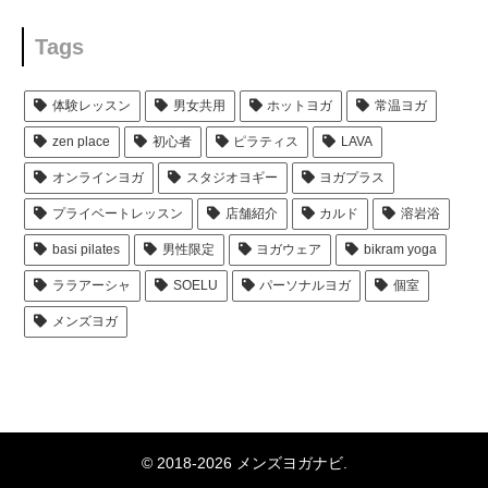
Tags
体験レッスン
男女共用
ホットヨガ
常温ヨガ
zen place
初心者
ピラティス
LAVA
オンラインヨガ
スタジオヨギー
ヨガプラス
プライベートレッスン
店舗紹介
カルド
溶岩浴
basi pilates
男性限定
ヨガウェア
bikram yoga
ララアーシャ
SOELU
パーソナルヨガ
個室
メンズヨガ
© 2018-2026 メンズヨガナビ.